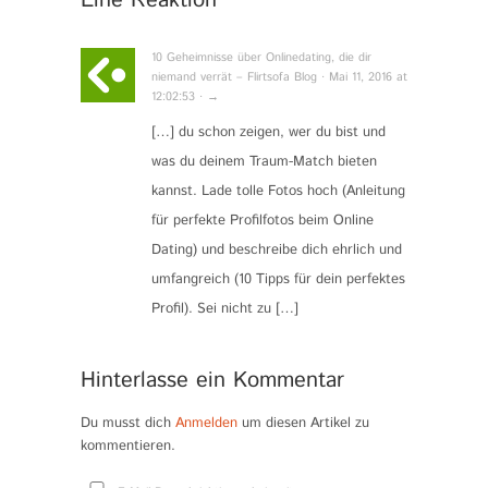
Eine Reaktion
10 Geheimnisse über Onlinedating, die dir
niemand verrät – Flirtsofa Blog · Mai 11, 2016 at
12:02:53 · →
[…] du schon zeigen, wer du bist und
was du deinem Traum-Match bieten
kannst. Lade tolle Fotos hoch (Anleitung
für perfekte Profilfotos beim Online
Dating) und beschreibe dich ehrlich und
umfangreich (10 Tipps für dein perfektes
Profil). Sei nicht zu […]
Hinterlasse ein Kommentar
Du musst dich
Anmelden
um diesen Artikel zu
kommentieren.