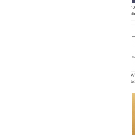
10
di
Wa
be