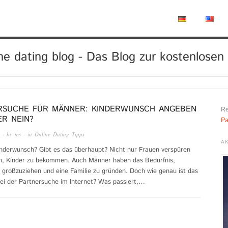
ine dating blog - Das Blog zur kostenlosen
RSUCHE FÜR MÄNNER: KINDERWUNSCH ANGEBEN
Re
ER NEIN?
Pa
· by
ms
· in
Online Dating Tipps
AK
nderwunsch? Gibt es das überhaupt? Nicht nur Frauen verspüren
, Kinder zu bekommen. Auch Männer haben das Bedürfnis,
großzuziehen und eine Familie zu gründen. Doch wie genau ist das
bei der Partnersuche im Internet? Was passiert,…