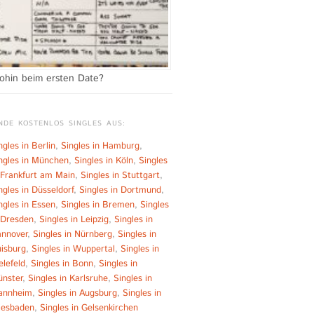
ohin beim ersten Date?
NDE KOSTENLOS SINGLES AUS:
ngles in Berlin
,
Singles in Hamburg
,
ngles in München
,
Singles in Köln
,
Singles
 Frankfurt am Main
,
Singles in Stuttgart
,
ngles in Düsseldorf
,
Singles in Dortmund
,
ngles in Essen
,
Singles in Bremen
,
Singles
 Dresden
,
Singles in Leipzig
,
Singles in
nnover
,
Singles in Nürnberg
,
Singles in
isburg
,
Singles in Wuppertal
,
Singles in
elefeld
,
Singles in Bonn
,
Singles in
nster
,
Singles in Karlsruhe
,
Singles in
annheim
,
Singles in Augsburg
,
Singles in
esbaden
,
Singles in Gelsenkirchen