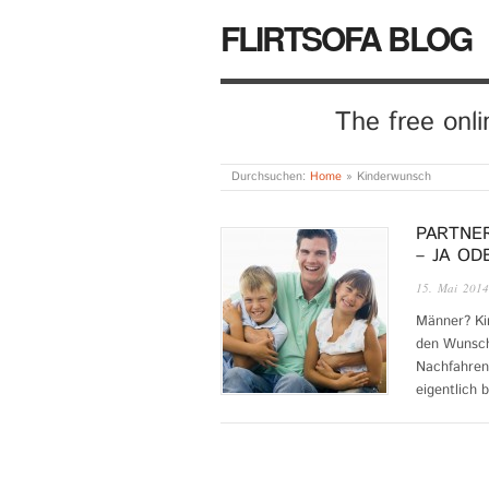
FLIRTSOFA BLOG
The free onl
Durchsuchen:
Home
»
Kinderwunsch
PARTNE
– JA OD
15. Mai 2014
Männer? Ki
den Wunsch
Nachfahren 
eigentlich 