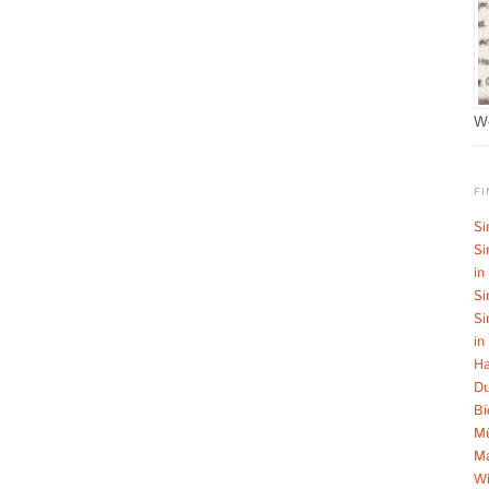
W
FI
Si
Si
in
Si
Si
in
Ha
Du
Bi
Mü
M
Wi