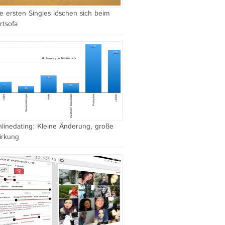
e ersten Singles löschen sich beim
irtsofa
linedating: Kleine Änderung, große
irkung