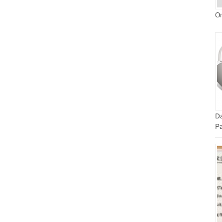
On
Da
Pa