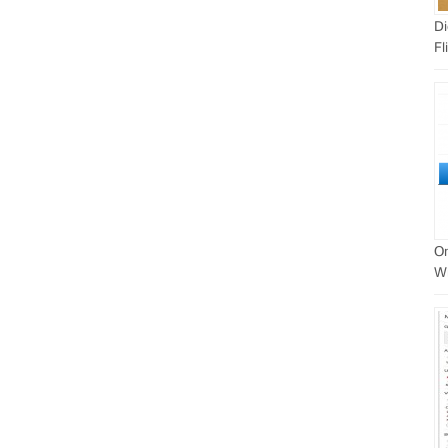
Di
Fl
On
W